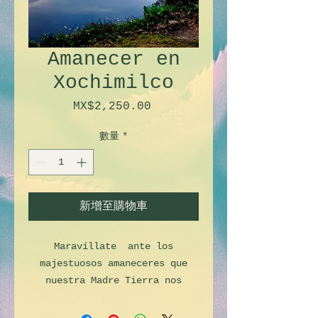
Amanecer en
Xochimilco
MX$2,250.00
價
格
數量
*
新增至購物車
Maravíllate ante los
majestuosos amaneceres que
nuestra Madre Tierra nos
brinda, en estos sitios
emblemáticos conocidos como