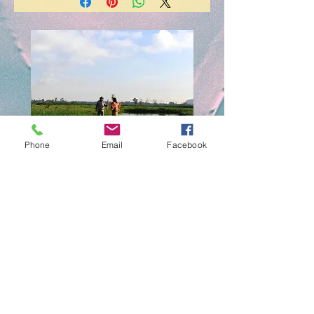
chinampas.
El horario de salida va de
Isla de las Muñecas
5:00-5:30 de la mañana
7:00-7:30 se observa el
amanecer
Opcional
8:00 Desayuno
9:30 Ajolotario
Phone
Email
Facebook
Chinampas de Xochimilco
Isla de las Muñec
一般價格
促銷價格
一般價格
MX$2,250.00
MX$1,800.00
MX$2,800.00
新增至購物車