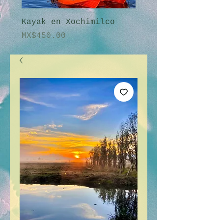
Kayak en Xochimilco
Amanecer en Xochi
價格
價格
MX$450.00
MX$2,250.00