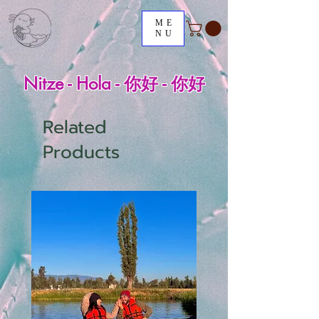
ME
NU
Nitze - Hola - 你好 - 你好
Related
Products