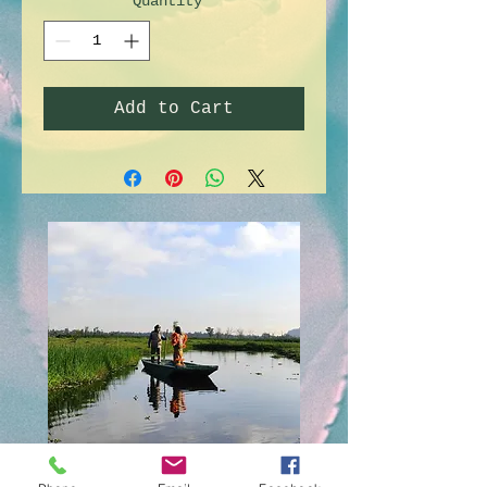
Quantity
*
Add to Cart
Isla de las Muñecas