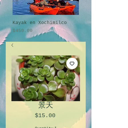
Kayak en Xochimilco
Amanecer en Xochi
Price
Price
$450.00
$2,250.00
景天
Price
$15.00