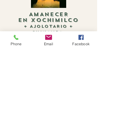
AMANECER
EN XOCHIMILCO
+ AJOLOTARIO +
CHINAMPA
3.0 h​rs
Phone
Email
Facebook
$2,250
+ Información
Descubre la belleza de los canales auténticos y
poco concurridos en nuestros recorridos en
trajinera. Disfruta de una experiencia única,
navegando desde una hora o eligiendo tiempo
libre para explorar a tu ritmo.