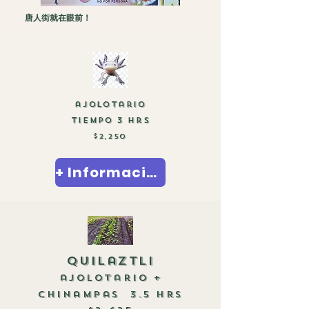
唐人街就在眼前！
ajolotario
tiempo 3 hrs​
$2,250
+ Información
quilaztli
ajolotario +
chinampas
3.5 h​rs