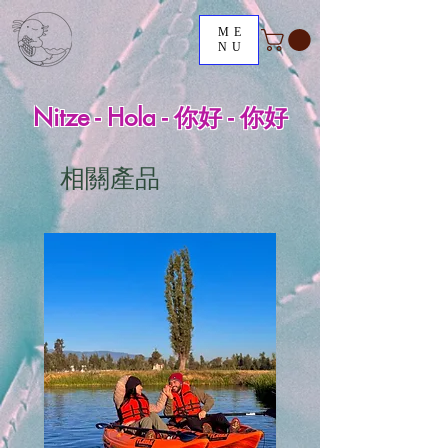
ME
NU
Nitze - Hola - 你好 - 你好
相關產品