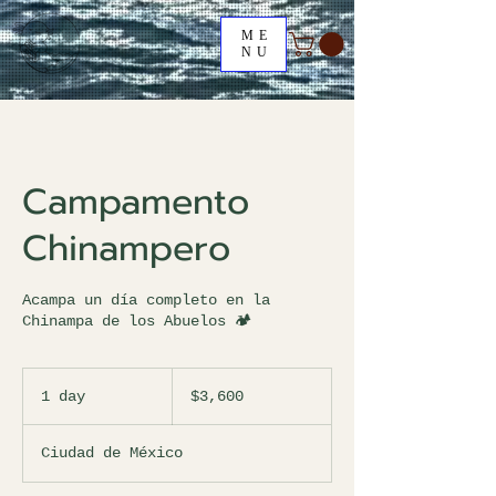
ME
NU
Campamento
Chinampero
Acampa un día completo en la
Chinampa de los Abuelos 🏕
3,600
pesos
1 day
1
$3,600
mexicanos
d
a
Ciudad de México