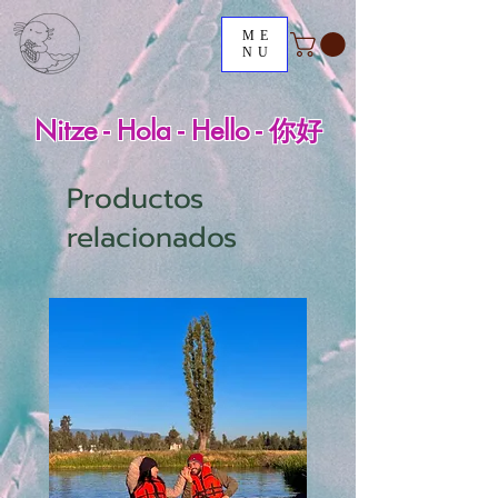
ME
NU
Nitze - Hola - Hello - 你好
Productos
relacionados