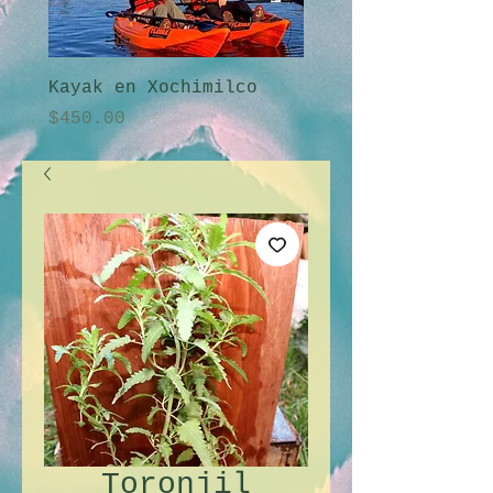
Kayak en Xochimilco
Amanecer en Xochi
Precio
Precio
$450.00
$2,250.00
Toronjil